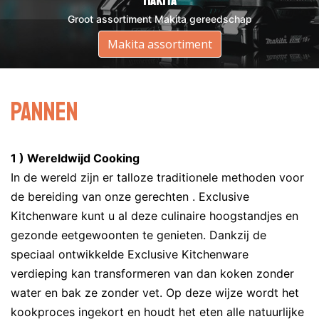
DeWalt
Makita
Groot assortiment DeWalt gereedschap
Groot assortiment Makita gereedschap
Assortiment DeWalt
Makita assortiment
Pannen
1 ) Wereldwijd Cooking
In de wereld zijn er talloze traditionele methoden voor
de bereiding van onze gerechten . Exclusive
Kitchenware kunt u al deze culinaire hoogstandjes en
gezonde eetgewoonten te genieten. Dankzij de
speciaal ontwikkelde Exclusive Kitchenware
verdieping kan transformeren van dan koken zonder
water en bak ze zonder vet. Op deze wijze wordt het
kookproces ingekort en houdt het eten alle natuurlijke