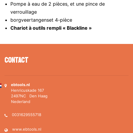
Pompe à eau de 2 pièces, et une pince de
verrouillage
borgveertangenset 4-pièce
Chariot à outils rempli « Blackline »
Contact
ebtools.nl
Henricuskade 167
2497NC Den Haag
Nederland
0031629555718
www.ebtools.nl