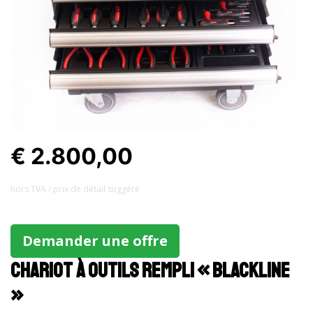
€ 2.800,00
hors TVA / prix ​​de détail suggéré
Demander une offre
Chariot à outils rempli « Blackline
»