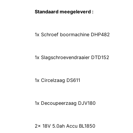
Standaard meegeleverd :
1x Schroef boormachine DHP482
1x Slagschroevendraaier DTD152
1x Circelzaag DS611
1x Decoupeerzaag DJV180
2x 18V 5.0ah Accu BL1850