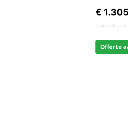
€ 1.30
ex. btw / adviesprijs
Offerte 