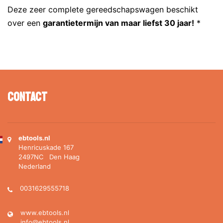
Deze zeer complete gereedschapswagen beschikt
over een
garantietermijn van maar liefst 30 jaar!
*
Contact
ebtools.nl
Henricuskade 167
2497NC Den Haag
Nederland
0031629555718
www.ebtools.nl
info@ebtools.nl